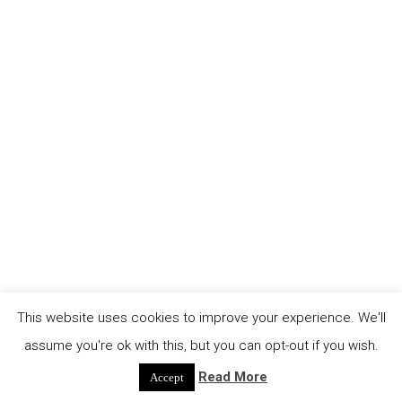
Filmfestival La SurReal in Leipzig. Diese
spezielle Kuration trägt den Titel "Geräusch Zur
Erweiterung Des Spektrums" und ist Teil des
Programms des dekolonialen Monats Oktober.
Eine Auswahl von 16 Kurzfilmen aus Kolumbien,
Chile, Iran, Argentinien, Kamerun, Algerien und
Deutschland. Mit einer Auswahl an Sach-, [...]
continue reading
This website uses cookies to improve your experience. We'll
assume you're ok with this, but you can opt-out if you wish.
Read More
Accept