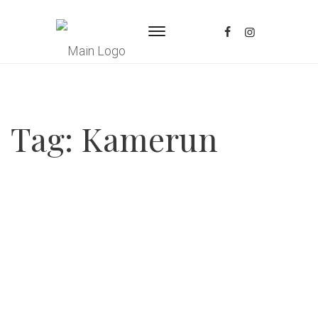
Tag:
Kamerun
Posted
October 14, 2023
Geräusch, Zur Erweiterung Des Spektrums
Zum zweiten Mal in Folge präsentieren Kunstrial
e. V. und das feministische Kollektiv AbyaYala
libre am 14. Oktober 2023 gemeinsam das