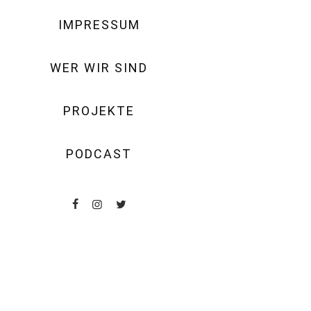
IMPRESSUM
WER WIR SIND
Der Blick gleitet 
PROJEKTE
Bahnfensters hindu
durch die U-Bahnhö
PODCAST
Das Video von Vale
Panorama Colomb
gezeigt.
fahren
Jul
Vorteil, so zu leb
wir auf halber Str
haben, es im Kelle
während du dich vo