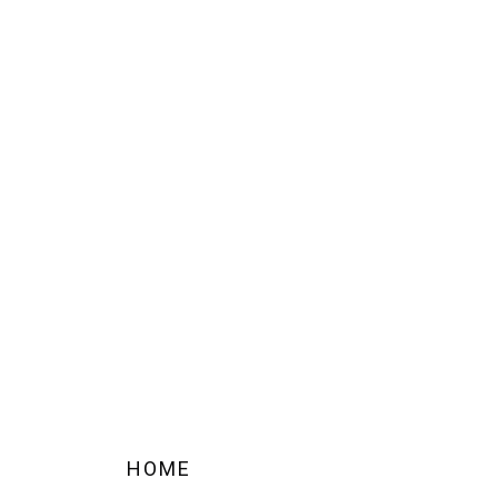
kolumbiani
gezeigt.
HOME