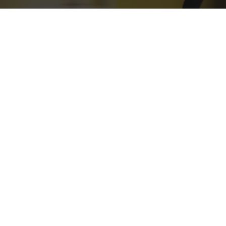
ine León tanzt als “D
e” durch die Berliner
elt
mentelle Tanzvideo “Die Bahn-Hof
as wird im Programm Videokunst b