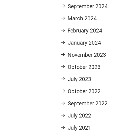
September 2024
March 2024
February 2024
January 2024
 Berliner U-
November 2023
Hofdame ausgelassen
October 2023
July 2023
schen Filmfestivals
ch Hause
October 2022
ber die Sektion: “Der
September 2022
t, liegt darin, dass
July 2022
e Möglichkeit zu
d Selbstreflexion
July 2021
verändern möchtest