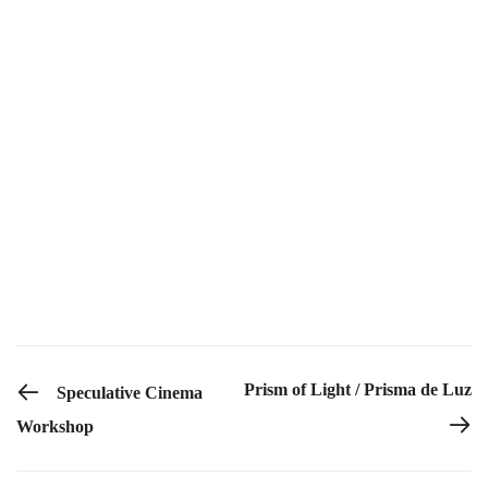
desde una mirada decolonial, feminista e interseccional,
impulsando procesos colaborativos entre artistas,
“Creemos que las
comunidades y movimientos sociales.
imágenes que hemos heredado limitan lo que somos
capaces de imaginar.
Solo al decolonizar la mirada podremos abrir nuevos
caminos para el cine y para la vida: imágenes que
acompañen, que transformen, que nos permitan
habitar otros territorios de la imaginación.”
PREVIOUS POST
Prism of Light / Prisma de Luz
Speculative Cinema
Workshop