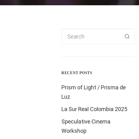
rlin
RECENT POSTS
t Chansons
Prism of Light / Prisma de
Luz
La Sur Real Colombia 2025
am
verbinden
Speculative Cinema
zu dem Duo, bestehend
Workshop
iz, Patricio