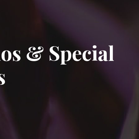
s & Special
s