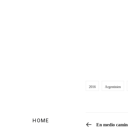
Zarazaga und Agust
von Astor Piazzolla
Anschluss an die m
Das Konzert wurde
unterstützt.
2016
Argentinien
HOME
PREVIOUS POST
En medio camin