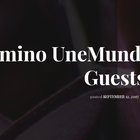
mino UneMundo
Guest
posted
SEPTEMBER 12, 2017