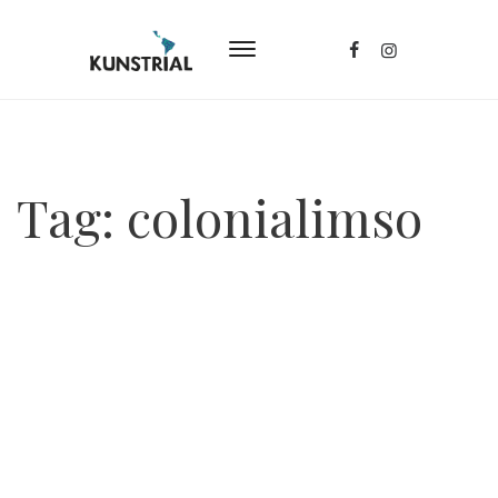
Tag:
colonialimso
Posted
October 17, 2024
Neokoloniale Geräuschkulisse
Curare, Diálogos para decolonizar la Escucha y
Transformar la Imagen. Der Name Curare leitet
sich vom traditionellen Gift der indigenen Völker