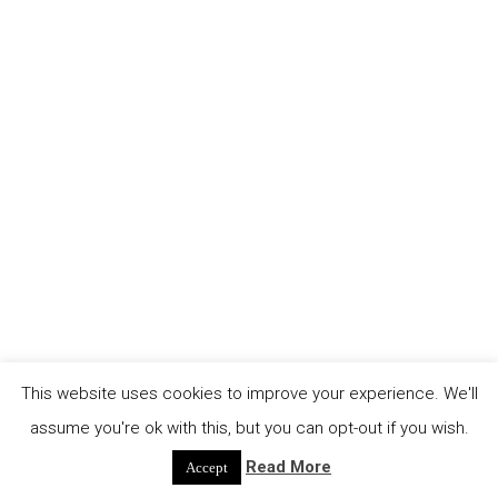
des Amazonas ab und symbolisiert hier die
Fähigkeit, unsere Wahrnehmungen zu „entgiften“.
So wie das Curare den Körper lähmt, haben viele
koloniale Narrativen die Fähigkeit gelähmt, aus
nicht-dominanten Perspektiven zu hören und zu
sehen. Durch diese Dialoge wollen wir diese
kolonialen Denkstrukturen aufbrechen und [...]
continue reading
This website uses cookies to improve your experience. We'll
assume you're ok with this, but you can opt-out if you wish.
Read More
Accept