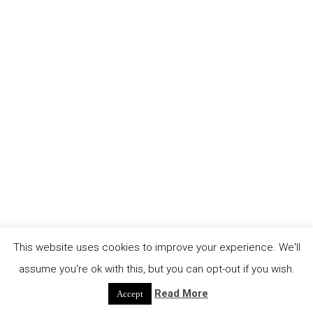
Brot für die Welt und Kunstrial e. V. im Rahmen
von 48 Stunden Neukölln gezeigt. Das Kollektiv
Curiosity (Julián Santana, Daniel Poveda und
Katherine León) arbeitet haupsächlich mit
künstlerischen Aktionen im öffentlichen Raum,
Fotografie, Videokunst und Dokumentationen.
Eine Reihe von Performances, [...]
continue reading
This website uses cookies to improve your experience. We'll
assume you're ok with this, but you can opt-out if you wish.
Read More
Accept