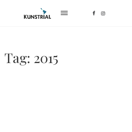
Tag:
2015
Posted
August 29, 2017
48 Stunden Neukölln
Wir machen das nur gegen Kohle nimmt an dem
Festival 48 Stunden Neukölln teil "Wir machen
das nur gegen Kohle" wird mit Unterstützung von