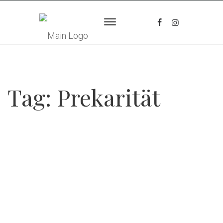
Tag:
Prekarität
Posted
March 13, 2024
Arbeit In Der Modernen Prekarität
Vorführung von zwei Kurzfilmen, zum Thema
Prekarität der Arbeit in Lateinamerika,
insbesondere von Lebensmittellieferant*innen,