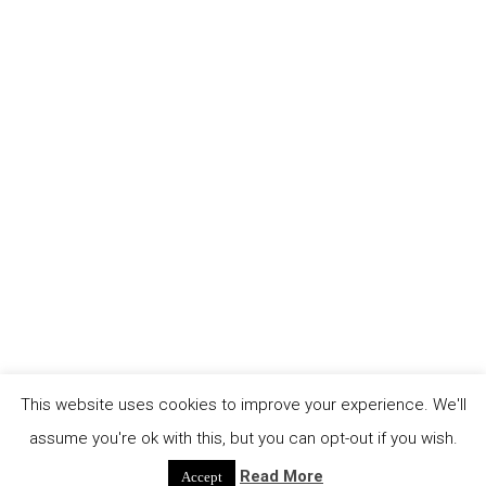
mit anschließendem Podiumsdiskussion. Die
Diskussion wird sich darauf konzentrieren, wie
wichtig es ist, soziale Gerechtigkeit zu fördern,
Arbeitsbedingungen zu verbessern,
Ungleichheiten zu verringern und einen
nachhaltigen und gerechten wirtschaftlichen
Fortschritt zu gewährleisten. Dies ist ein
Phänomen, das auch in Deutschland zu
beobachten ist, wo die Mehrheit der Menschen,
die diese Arbeit [...]
continue reading
This website uses cookies to improve your experience. We'll
assume you're ok with this, but you can opt-out if you wish.
Read More
Accept