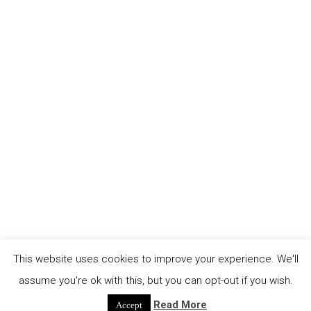
Jahr in Folge ein Abend mit Kurzfilmen und
audiovisueller Wertschätzung statt.Bei dieser
Gelegenheit wird La Surrealita ein Programm mit
acht Kinderkurzfilmen mit einer Gesamtlaufzeit
von 45 Minuten präsentieren. Ziel dieser
Auswahl ist es, das Bewusstsein für die
ökologischen Herausforderungen und den
sprachlichen Reichtum Lateinamerikas zu
schärfen. Zwei der gezeigten Kurzfilme sind [...]
continue reading
This website uses cookies to improve your experience. We'll
assume you're ok with this, but you can opt-out if you wish.
Read More
Accept