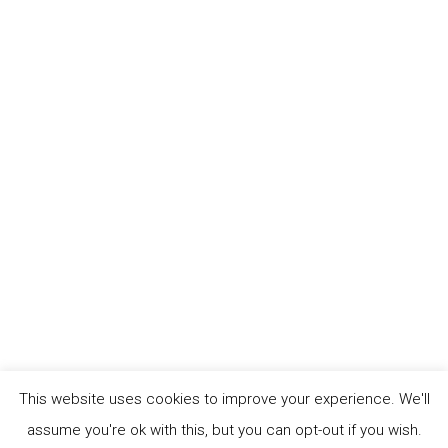
Energía (07.2024-08.2025) es unainiciativa
desarrollada en la eco aldea Nashira, ubicada en
el Bolo San Isidro enPalmira, Valle del Cauca.
Este proyecto tuvo como propósito principal
fortalecer lascapacidades de las mujeres de la
comunidad en temas clave como
comunicación,equidad de género, energía y
sostenibilidad –con énfasis en sistemas
fotovoltaicos– yusos productivos de la energía
con enfoque agrícola.El modelo DynamoLAB, [...]
continue reading
This website uses cookies to improve your experience. We'll
assume you're ok with this, but you can opt-out if you wish.