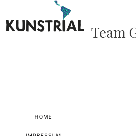
Team 
Posted
August 31, 201
Ringo Krause
continue reading
HOME
IMPRESSUM